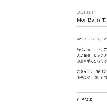
2021/11/14
Moii Bal
Moii モイバーム 37
特にショートヘアの
天然精油、ビャクダ
少量を手のひらでゆ
スタイリング剤は苦
毛先に少し潤いを与
BACK